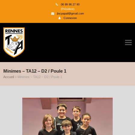
06 99 96 27 90
(Président)
jlucpapail@gmail.com
Connexion
Minimes – TA12 – D2 / Poule 1
Accueil
>
Minimes – TA12 – D2 / Poule 1