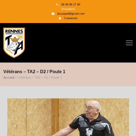
06 99 96 27 90
(Président)
jlucpapail@gmail.com
Connexion
Vétérans – TA2 – D2 / Poule 1
Accueil
>
Vétérans – TA2 – D2 / Poule 1